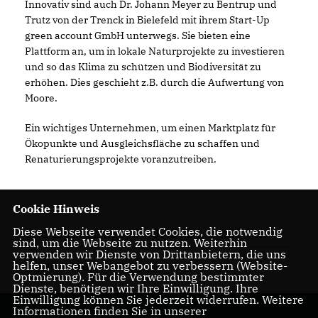
Innovativ sind auch Dr. Johann Meyer zu Bentrup und
Trutz von der Trenck in Bielefeld mit ihrem Start-Up
green account GmbH unterwegs. Sie bieten eine
Plattform an, um in lokale Naturprojekte zu investieren
und so das Klima zu schützen und Biodiversität zu
erhöhen. Dies geschieht z.B. durch die Aufwertung von
Moore.
Ein wichtiges Unternehmen, um einen Marktplatz für
Ökopunkte und Ausgleichsfläche zu schaffen und
Renaturierungsprojekte voranzutreiben.
Cookie Hinweis
Diese Webseite verwendet Cookies, die notwendig
Bad Lippspringe, 09.09.2024, 14:26 Uhr
sind, um die Webseite zu nutzen. Weiterhin
verwenden wir Dienste von Drittanbietern, die uns
helfen, unser Webangebot zu verbessern (Website-
NACHHALTIGKEIT
Optmierung). Für die Verwendung bestimmter
Dienste, benötigen wir Ihre Einwilligung. Ihre
Einwilligung können Sie jederzeit widerrufen. Weitere
Informationen finden Sie in unserer