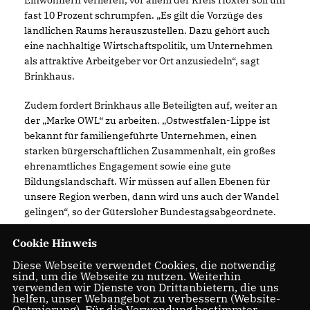
Einwohnern verlieren; vor allem der Kreis Höxter soll um
fast 10 Prozent schrumpfen. „Es gilt die Vorzüge des
ländlichen Raums herauszustellen. Dazu gehört auch
eine nachhaltige Wirtschaftspolitik, um Unternehmen
als attraktive Arbeitgeber vor Ort anzusiedeln“, sagt
Brinkhaus.
Zudem fordert Brinkhaus alle Beteiligten auf, weiter an
der „Marke OWL“ zu arbeiten. „Ostwestfalen-Lippe ist
bekannt für familiengeführte Unternehmen, einen
starken bürgerschaftlichen Zusammenhalt, ein großes
ehrenamtliches Engagement sowie eine gute
Bildungslandschaft. Wir müssen auf allen Ebenen für
unsere Region werben, dann wird uns auch der Wandel
gelingen“, so der Gütersloher Bundestagsabgeordnete.
Cookie Hinweis
Diese Webseite verwendet Cookies, die notwendig
sind, um die Webseite zu nutzen. Weiterhin
10.04.2024
verwenden wir Dienste von Drittanbietern, die uns
helfen, unser Webangebot zu verbessern (Website-
Optmierung). Für die Verwendung bestimmter