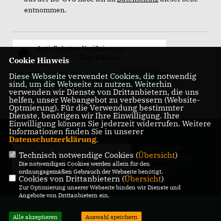
entnommen.
Anti-Roboter-Verifizierung
Hier klicken
Cookie Hinweis
Friendly
Captcha ⇗
Diese Webseite verwendet Cookies, die notwendig
ABSENDEN
sind, um die Webseite zu nutzen. Weiterhin
verwenden wir Dienste von Drittanbietern, die uns
helfen, unser Webangebot zu verbessern (Website-
Optmierung). Für die Verwendung bestimmter
Dienste, benötigen wir Ihre Einwilligung. Ihre
Einwilligung können Sie jederzeit widerrufen. Weitere
Informationen finden Sie in unserer
Datenschutzerklärung
.
IMPRESSUM
Technisch notwendige Cookies (
Übersicht
)
DATENSCHUTZ
Die notwendigen Cookies werden allein für den
KONTAKT
ordnungsgemäßen Gebrauch der Webseite benötigt.
Cookies von Drittanbietern (
Übersicht
)
Zur Optimierung unserer Webseite binden wir Dienste und
Angebote von Drittanbietern ein.
@2026 CDU Bezirksverband OWL
Alle Rechte vorbehalten.
Alle akzeptieren
Auswahl speichern